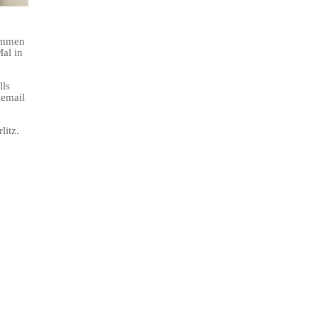
sammen
al in
lls
 email
litz.